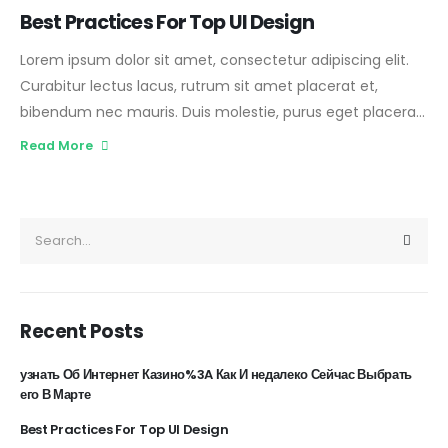
Best Practices For Top UI Design
Lorem ipsum dolor sit amet, consectetur adipiscing elit.
Curabitur lectus lacus, rutrum sit amet placerat et,
bibendum nec mauris. Duis molestie, purus eget placerat
viverra, nisi odio gravida sapien, congue tincidunt nisl ante
Read More
nec tellus. Vestibulum ante ipsum primis in faucibus orci
luctus et ultrices posuere cubilia Curae; Lorem ipsum
dolor sit amet, consectetur adipiscing elit. Fusce sagittis,
massa fringilla consequat blandit, mauris ligula porta nisi,
non tristique enim sapien vel nisl. Suspendisse vestibulum
lobortis dapibus. Vestibulum ante ipsum primis in faucibus
orci luctus et ultrices posuere cubilia Curae; Praesent nec
Recent Posts
tempus nibh. Donec mollis commodo metus et fringilla.
Etiam venenatis, diam id adipiscing convallis, nisi eros
узнать Об Интернет Казино%3A Как И недалеко Сейчас Выбрать
его В Марте
lobortis tellus, feugiat adipiscing ante ante sit amet dolor.
Vestibulum vehicula scelerisque facilisis. Sed faucibus
Best Practices For Top UI Design