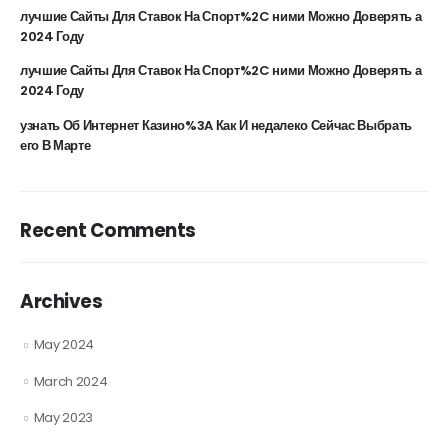
placerat bibendum. Maecenas sollicitudin commodo
лучшие Сайты Для Ставок На Спорт%2C ними Можно Доверять а
justo, quis hendrerit leo consequat ac. Proin sit amet risus
2024 Году
sapien, eget interdum dui. Proin justo sapien, varius sit
лучшие Сайты Для Ставок На Спорт%2C ними Можно Доверять а
amet hendrerit id, egestas quis mauris.
2024 Году
узнать Об Интернет Казино%3A Как И недалеко Сейчас Выбрать
его В Марте
Recent Comments
Archives
May 2024
March 2024
May 2023