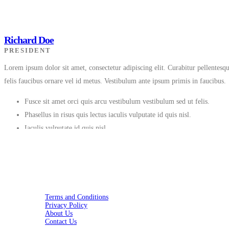
Richard Doe
PRESIDENT
Lorem ipsum dolor sit amet, consectetur adipiscing elit. Curabitur pellentes
felis faucibus ornare vel id metus. Vestibulum ante ipsum primis in faucibus.
Fusce sit amet orci quis arcu vestibulum vestibulum sed ut felis.
Phasellus in risus quis lectus iaculis vulputate id quis nisl.
Iaculis vulputate id quis nisl.
Terms and Conditions
Privacy Policy
About Us
Contact Us