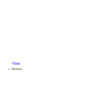
Members
MEMBE
Home
Members